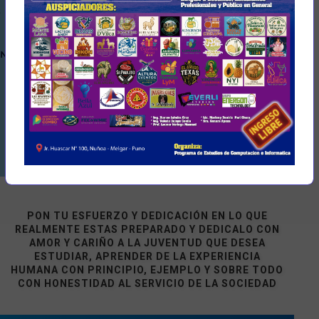
PON TU ESFUERZO Y DEDICACIÓN EN LO QUE
REALMENTE ESTAS PREPARADO Y DEDICALO CON
AMOR Y CARIÑO A LA JUVENTUD QUE DESEA
ESTUDIAR, APRENDER DE LA EXPERIENCIA
HUMANA CON PRINCIPIO, EJEMPLO Y SOBRE TODO
CON HONESTIDAD AL SERVICIO DE LA SOCIEDAD